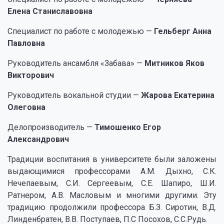
Елена Станиславовна
Специалист по работе с молодежью —
Гельберг Анна
Павловна
Руководитель ансамбля «Забава» —
Митников Яков
Викторович
Руководитель вокальной студии —
Жарова Екатерина
Олеговна
Делопроизводитель —
Тимошенко Егор
Александрович
Традиции воспитания в университете были заложены
выдающимися профессорами A.M. Дыхно, С.К.
Нечепаевым, С.И. Сергеевым, С.Е. Шапиро, Ш.И.
Ратнером, А.В. Масловым и многими другими. Эту
традицию продолжили профессора Б.З. Сиротин, В.Д.
Линденбратен, В.В. Поступаев, П.С Посохов, С.С.Рудь.