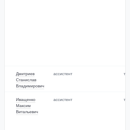
Дмитриев
ассистент
тр
Станислав
Владимирович
Иващенко
ассистент
тр
Максим
Витальевич