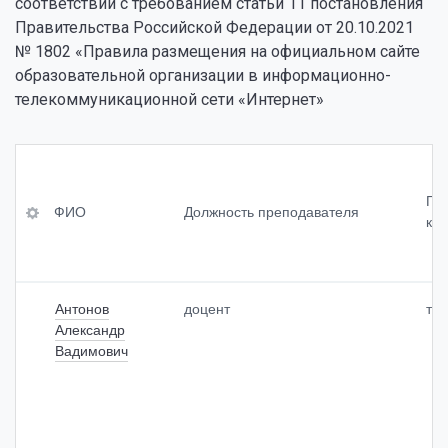
соответствии с требованием статьи 11 постановления
Правительства Российской Федерации от 20.10.2021
№ 1802 «Правила размещения на официальном сайте
образовательной организации в информационно-
телекоммуникационной сети «Интернет»
ФИ
Уч
Св
О
ен
ед
Пр
ая
ен
ФИО
Должность преподавателя
кур
сте
ия
До
пе
о
лж
нь
пр
но
<br
од
сть
>
ол
Антонов
доцент
тр
пр
(пр
жи
Александр
еп
и
тел
од
Вадимович
на
ьн
ав
ли
ост
ате
чи
и
ля
и)
оп
<br
ыт
>