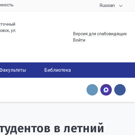
нность
Russian
сточный
вск, ул.
Версия для слабовидящих
Войти
Факультеты
Библиотека
тудентов в летний