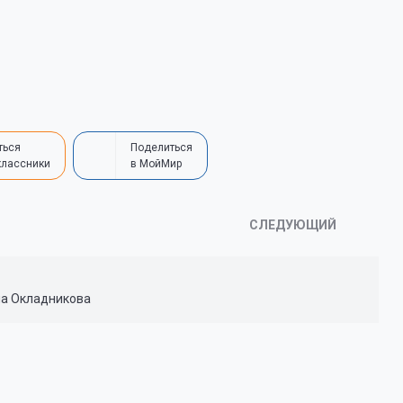
ться
Поделиться
классники
в МойМир
СЛЕДУЮЩИЙ
на Окладникова